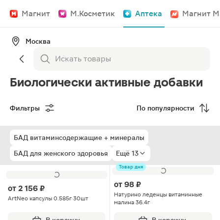
Магнит
М.Косметик
Аптека
Магнит М
Москва
Биологически активные добавки
Фильтры
По популярности
БАД витаминсодержащие + минералы
БАД для женского здоровья
Ещё 13
Товар дня
от
98 ₽
от
2 156 ₽
Натурино леденцы витаминные
ArtNeo капсулы 0.585г 30шт
малина 36.4г