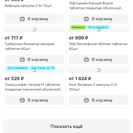
TAB Калий+Магний Форте
Бифицин капсулы 0.5г 10шт
таблетки покрытые оболочкой
60шт
В корзину
В корзину
Новинка
Эксклюзивно
от
717 ₽
от
899 ₽
Турбослим блокатор калорий
ТАВ Метилфолат 600мкг таблетки
таблетки 40шт
60шт
В корзину
В корзину
Эксклюзивно
3-й товар за 1 ₽
от
329 ₽
от
1 624 ₽
Пикосульфат Натрия М таблетки
Now Витамин С капсулы 0.5г
покрытые пленочной оболочкой
100шт
5мг 30шт
В корзину
В корзину
Показать ещё