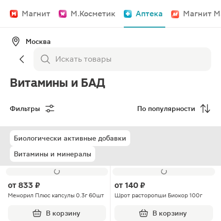
Магнит
М.Косметик
Аптека
Магнит М
Москва
Витамины и БАД
Фильтры
По популярности
Биологически активные добавки
Витамины и минералы
от
833 ₽
от
140 ₽
Менорил Плюс капсулы 0.3г 60шт
Шрот расторопши Биокор 100г
В корзину
В корзину