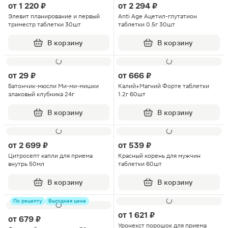
от
1 220 ₽
от
2 294 ₽
Элевит планирование и первый
Anti Age Ацетил-глутатион
триместр таблетки 30шт
таблетки 0.5г 30шт
В корзину
В корзину
от
29 ₽
от
666 ₽
Батончик-мюсли Ми-ми-мишки
Калий+Магний Форте таблетки
злаковый клубника 24г
1.2г 60шт
В корзину
В корзину
от
2 699 ₽
от
539 ₽
Цитросепт капли для приема
Красный корень для мужчин
внутрь 50мл
таблетки 60шт
В корзину
В корзину
По рецепту
Выгодная цена
от
1 621 ₽
от
679 ₽
Уронекст порошок для приема