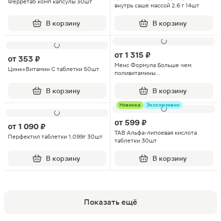
Ферретаб комп капсулы 30шт
внутрь саше массой 2.6 г 14шт
В корзину
В корзину
от
1 315 ₽
от
353 ₽
Менс Формула Больше чем
Цинк+Витамин С таблетки 50шт
поливитамины
Энергия+иммунитет капсулы 60шт
В корзину
В корзину
Новинка
Эксклюзивно
от
599 ₽
от
1 090 ₽
ТАВ Альфа-липоевая кислота
Перфектил таблетки 1.099г 30шт
таблетки 30шт
В корзину
В корзину
Показать ещё