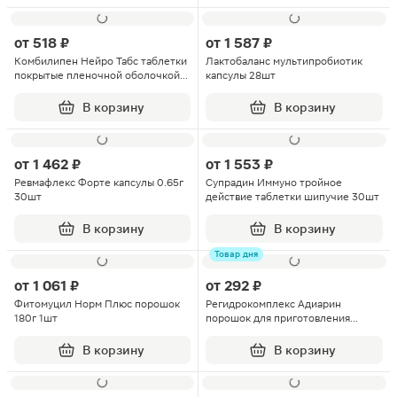
от
518 ₽
от
1 587 ₽
Комбилипен Нейро Табс таблетки
Лактобаланс мультипробиотик
покрытые пленочной оболочкой
капсулы 28шт
100мг+100мг 45шт
В корзину
В корзину
от
1 462 ₽
от
1 553 ₽
Ревмафлекс Форте капсулы 0.65г
Супрадин Иммуно тройное
30шт
действие таблетки шипучие 30шт
В корзину
В корзину
Товар дня
от
1 061 ₽
от
292 ₽
Фитомуцил Норм Плюс порошок
Регидрокомплекс Адиарин
180г 1шт
порошок для приготовления
суспензии для приема внутрь саше
10шт
В корзину
В корзину