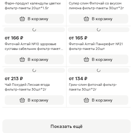
Фарм-продукт календулы цветки
Супер слим Фиточай со вкусом
фильтр-пакеты 20шт*1.5г
лимона фильтр-пакеты 30шт*2г
В корзину
В корзину
от
166 ₽
от
165 ₽
Фиточай Алтай №10 здоровые
Фиточай Алтай Панкрефит №21
суставы сабельник фильтр-пакеты
фильтр-пакеты 20шт
20шт
В корзину
В корзину
от
213 ₽
от
134 ₽
Чай Похудей Лесная ягода
Грин-слим фиточай фильтр-
фильтр-пакеты 30шт*2г
пакеты 30шт*2г
В корзину
В корзину
Показать ещё