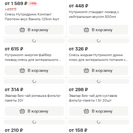
от
1 569 ₽
-14%
от
448 ₽
1 839 ₽
Нутрикомп стандарт ликвид с
Смесь Нутридринк Компакт
нейтральным вкусом 500мл
Протеин вкус Ваниль 125мл 4шт
В корзину
В корзину
от
615 ₽
от
326 ₽
Нутрикомп энергия файбер
Смесь жидкая Нутрикомп дринк
ликвид смесь для энтерального
плюс для энтерального питания со
питания нейтральный вкус 500мл
вкусом ванили 200мл
В корзину
В корзину
от
314 ₽
от
298 ₽
Эвалар Био чай ромашка фильтр-
Эвалар Био чай для суставов
пакеты 20г
фильтр-пакеты 1.5г 20шт
В корзину
В корзину
от
210 ₽
от
158 ₽