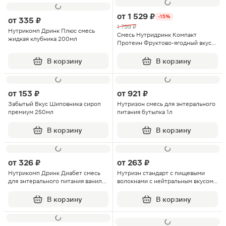
от
1 529 ₽
-15%
от
335 ₽
1 799 ₽
Нутрикомп Дринк Плюс смесь
Смесь Нутридринк Компакт
жидкая клубника 200мл
Протеин Фруктово-ягодный вкус
125мл 4шт
В корзину
В корзину
от
153 ₽
от
921 ₽
Забытый Вкус Шиповника сироп
Нутризон смесь для энтерального
премиум 250мл
питания бутылка 1л
В корзину
В корзину
от
326 ₽
от
263 ₽
Нутрикомп Дринк Диабет смесь
Нутриэн стандарт с пищевыми
для энтерального питания ваниль
волокнами с нейтральным вкусом
200мл
200мл 1шт
В корзину
В корзину