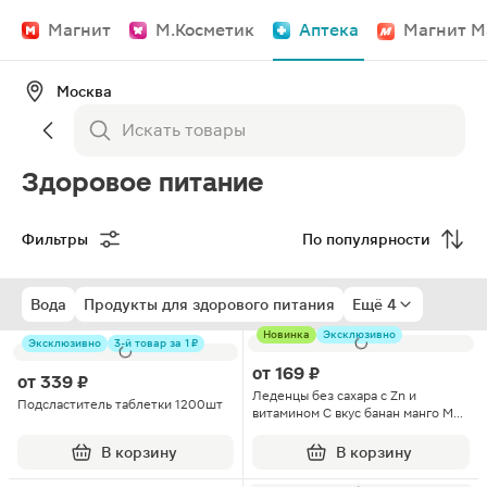
Магнит
М.Косметик
Аптека
Магнит М
Москва
Здоровое питание
Фильтры
По популярности
Вода
Продукты для здорового питания
Ещё 4
Новинка
Эксклюзивно
Эксклюзивно
3-й товар за 1 ₽
от
169 ₽
от
339 ₽
Леденцы без сахара с Zn и
Подсластитель таблетки 1200шт
витамином C вкус банан манго М
Здоровье 60г
В корзину
В корзину