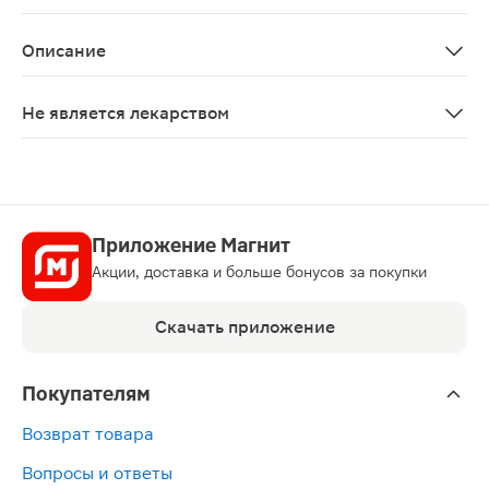
Aqua (water), zea mays (corn) oil, stearin, mineral oil, ce
Описание
Крем Проктонис 30мл — биологически активная многок
Не является лекарством
Нет
Приложение Магнит
Акции, доставка и больше бонусов за покупки
Скачать приложение
Покупателям
Возврат товара
Вопросы и ответы