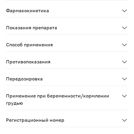
Гиполипидемическое средство из группы статинов;По 
Фармакокинетика
Аторвастатин быстро абсорбируется из ЖКТ. Абсолютн
Показания препарата
Аторвастатин применяется: - в сочетании с диетой д
Способ применения
Обычно начальная доза равна 10 мг 1 раз в сутки. До
Противопоказания
повышенная чувствительность к компонентам препарата
Передозировка
Случаи передозировки не описаны
Применение при беременности/кормлении
грудью
Аторвастатин противопоказан к применению во время 
Регистрационный номер
ЛСР-007014/08