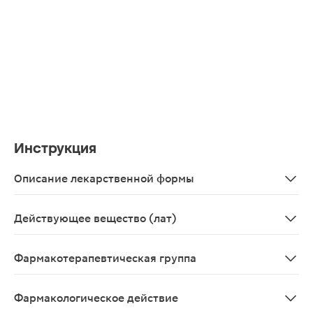
Инструкция
Описание лекарственной формы
Таблетки, покрытые пленочной оболочкой белого или по
Действующее вещество (лат)
Atorvastatinum
Фармакотерапевтическая группа
Гиполипидемическое средство, ГМГ-КоА-редуктазы ин
Фармакологическое действие