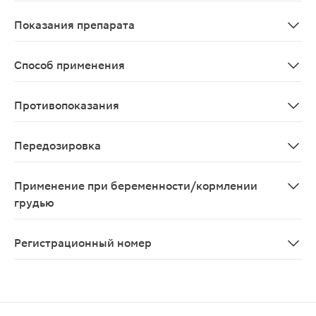
Гиполипидемическое средство из группы статинов;По 
Показания препарата
Аторвастатин применяется: - в сочетании с диетой д
Способ применения
Внутрь
Противопоказания
повышенная чувствительность к компонентам препарата
Передозировка
Случаи передозировки не описаны
Применение при беременности/кормлении
грудью
Аторвастатин противопоказан к применению во время 
Регистрационный номер
ЛСР-007014/08