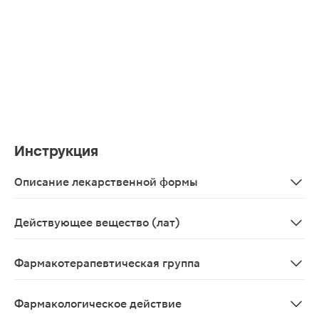
Инструкция
Описание лекарственной формы
Таблетки, покрытые пленочной оболочкой 20мг, 30 шт. 
Действующее вещество (лат)
Atorvastatinum
Фармакотерапевтическая группа
Гиполипидемическое средство, ГМГ-КоА-редуктазы ин
Фармакологическое действие