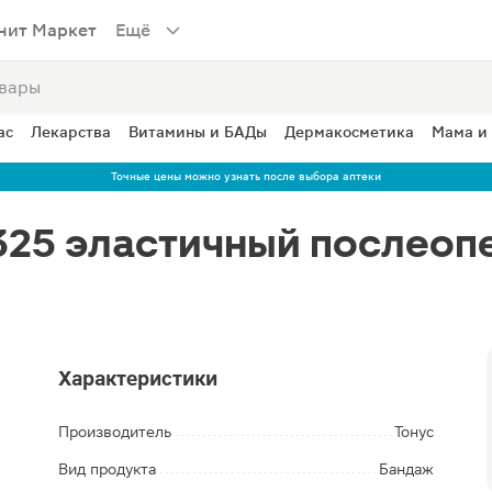
нит Маркет
Ещё
ас
Лекарства
Витамины и БАДы
Дермакосметика
Мама и
Точные цены можно узнать после выбора аптеки
325 эластичный послеоп
Характеристики
Производитель
Тонус
Вид продукта
Бандаж