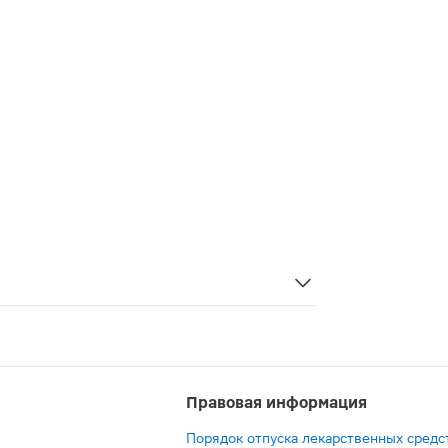
онный р.5 разработан для профилактики радикулита в об
Правовая информация
Порядок отпуска лекарственных средс