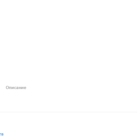
Описание
ласти талии или крестцовом отделе. Его применение акт
тв