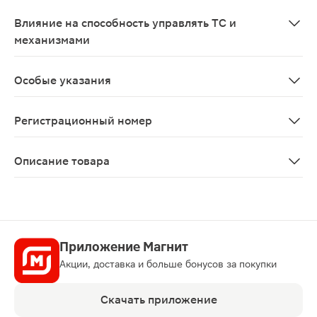
Тромбитал противопоказан к применению в I и III три
Влияние на способность управлять ТС и
механизмами
В период лечения препаратами ацетилсалициловой ки
Особые указания
Препарат следует применять по назначению врача. Ац
Регистрационный номер
ЛП-004177
Описание товара
Тромбитал предназначен для профилактики и лечения
Приложение Магнит
Акции, доставка и больше бонусов за покупки
Скачать приложение