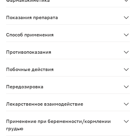
Фармакокинетика
Ацетилсалициловая кислота всасывается из желудочно
Показания препарата
Первичная профилактика сердечно-сосудистых заболев
Способ применения
Препарат принимают внутрь, 1 раз/сут, запивая водой
Противопоказания
Повышенная чувствительность к ацетилсалициловой кис
Побочные действия
Определение категорий частоты нежелательных явлений
Передозировка
Передозировка может возникнуть после однократного п
Лекарственное взаимодействие
При одновременном применении ацетилсалициловая кис
Применение при беременности/кормлении
грудью