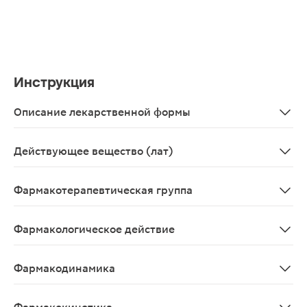
Инструкция
Описание лекарственной формы
Таблетки, покрытые пленочной оболочкой белого или п
Действующее вещество (лат)
Acidum acetylsalicylicum+Magnesii hydroxydum
Фармакотерапевтическая группа
Антиагрегантное средство
Фармакологическое действие
Антиагрегантное.
Фармакодинамика
Уменьшает агрегацию, адгезию тромбоцитов и тромбоо