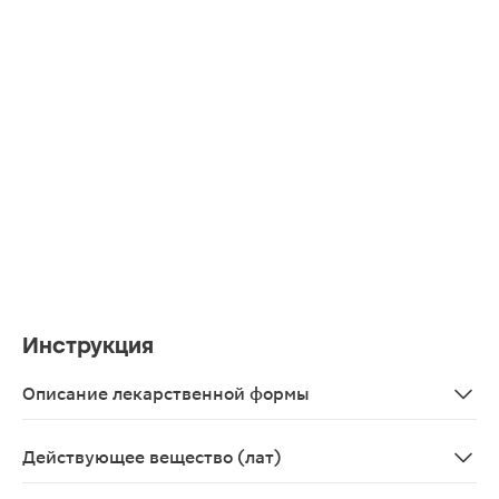
Инструкция
Описание лекарственной формы
Таблетки жевательные, 12 шт. - блистеры (4) - пачки к
Действующее вещество (лат)
Calcii carbonas+Magnii carbonas