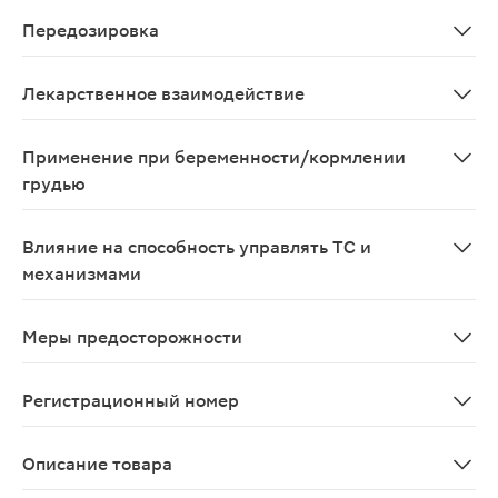
При соблюдении рекомендованных доз препарат хорошо
Передозировка
Длительное применение препарата в высоких дозах у 
Лекарственное взаимодействие
Изменение кислотности желудочного сока, вызванное 
Применение при беременности/кормлении
грудью
При применении в рекомендованных дозах препарат не
Влияние на способность управлять ТС и
механизмами
Не влияет.
Меры предосторожности
При назначении препарата пациентам с нарушением фу
Регистрационный номер
ЛП-№(003588)-(РГ-RU)
Описание товара