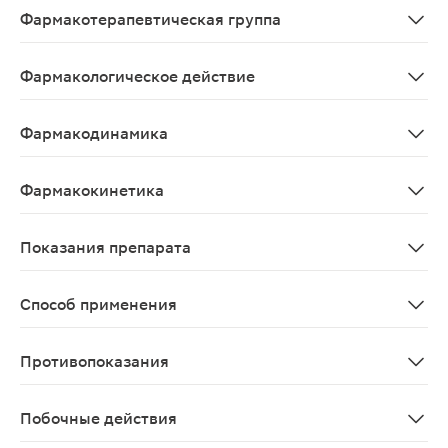
Фармакотерапевтическая группа
Препараты для лечения заболеваний, связанных с нар
Фармакологическое действие
Антацидный препарат;Содержит кальция карбонат и м
Фармакодинамика
Антацидный препарат местного действия. Таблетка Ре
Фармакокинетика
В результате взаимодействия Ренни с желудочным сок
Показания препарата
симптомы, связанные с повышенной кислотностью желуд
Способ применения
Внутрь. Взрослые и дети старше 12 лет: если врачом 
Противопоказания
Тяжелая почечная недостаточность, гиперкальциемия, 
Побочные действия