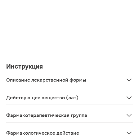
Инструкция
Описание лекарственной формы
Таблетки, покрытые оболочкой
Действующее вещество (лат)
Finasteridum
Фармакотерапевтическая группа
Средства, применяемые в урологии; средства для леч
Фармакологическое действие