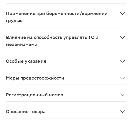
нет
Применение при беременности/кормлении
грудью
Женщинам детородного возраста и беременным следует
Влияние на способность управлять ТС и
механизмами
О неблагоприятном влиянии препарата на способность
Особые указания
нет
Меры предосторожности
С осторожностью назначают финастерид при печеночно
Регистрационный номер
ЛП-001187
Описание товара
Финастерид-Тева таблетки 5мг 30шт покрыты оболочк