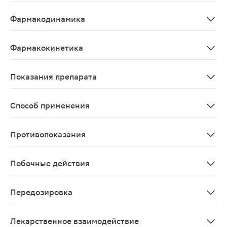
Ингибитор 5-альфа редуктазы - фермента, который п
Фармакодинамика
Финастерид - синтетический 4-азостероид, является 
Фармакокинетика
Абсорбция. Максимальная концентрация (Cmax) финаст
Показания препарата
Доброкачественная гиперплазия предстательной желе
Способ применения
Внутрь, запивая жидкостью и проглатывая таблетку це
Противопоказания
Повышенная чувствительность к финастериду, обструк
Побочные действия
Частота развития побочных эффектов классифицирована
Передозировка
В настоящее время о случаях передозировки препарат
Лекарственное взаимодействие