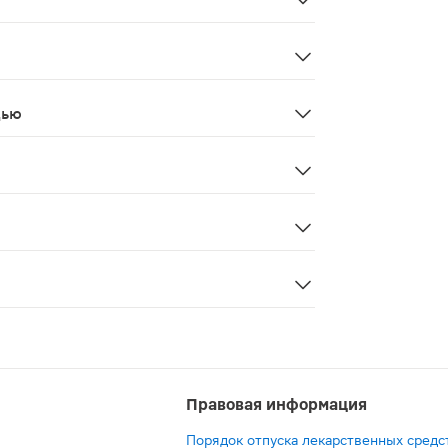
я, снижение либидо, уменьшение объема эякулята, гинек
ствия финастерида с пропранололом, дигоксином, глибу
дью
едует избегать контакта с препаратом, т.к. он обладае
ночной недостаточности. При большом объеме остаточно
ночной недостаточности. При большом объеме остаточно
Правовая информация
Порядок отпуска лекарственных средс