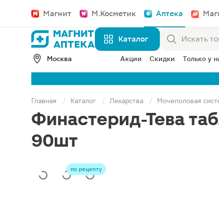
Магнит
М.Косметик
Аптека
Маг
Каталог
Москва
Акции
Скидки
Только у н
Главная
Каталог
Лекарства
Мочеполовая сист
Финастерид-Тева та
90шт
по рецепту