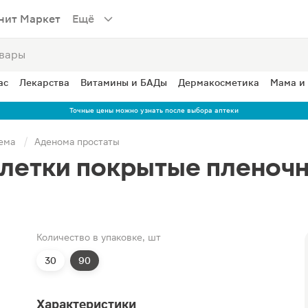
нит Маркет
Ещё
ас
Лекарства
Витамины и БАДы
Дермакосметика
Мама и
Точные цены можно узнать после выбора аптеки
ема
Аденома простаты
блетки покрытые пленочн
Количество в упаковке, шт
30
90
Характеристики