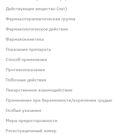
вкой "FNT 5" и гладкие - с другой; на поперечном срезе 
Действующее вещество (лат)
Фармакотерапевтическая группа
Фармакологическое действие
Фармакокинетика
ой железы; ингибиторы тестостерон-5-альфа-редуктазы
Показания препарата
стостерон. Снижает содержание дигидротестостерона в 
Способ применения
Противопоказания
ть составляет 80% и не зависит от приема пищи. Cmax до
Побочные действия
Лекарственное взаимодействие
железы; улучшения тока мочи и уменьшения симптомов, с
Применение при беременности/кормлении грудью
Особые указания
Меры предосторожности
астерид не применяют у женщин и детей.
Регистрационный номер