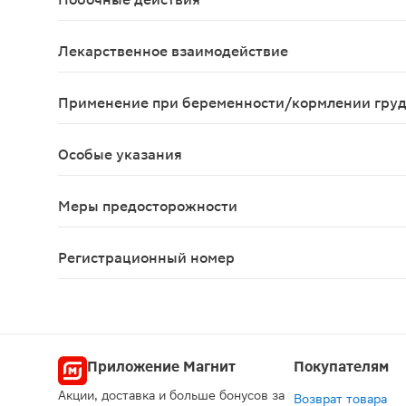
Со стороны половой системы: редко - импотенци
Лекарственное взаимодействие
Не обнаружено клинически значимого взаимодей
Применение при беременности/кормлении гру
Женщинам детородного возраста и беременным сл
Особые указания
С осторожностью назначают финастерид при пече
Меры предосторожности
С осторожностью назначают финастерид при пече
Регистрационный номер
ЛП-001187
Приложение Магнит
Покупателям
Акции, доставка и больше бонусов за
Возврат товара