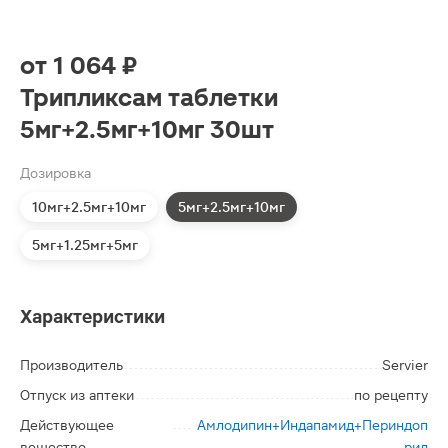
от
1 064 ₽
Трипликсам таблетки
5мг+2.5мг+10мг 30шт
Дозировка
10мг+2.5мг+10мг
5мг+2.5мг+10мг
5мг+1.25мг+5мг
Характеристики
Производитель
Servier
Отпуск из аптеки
по рецепту
Действующее
Амлодипин+Индапамид+Периндоп
вещество
рил