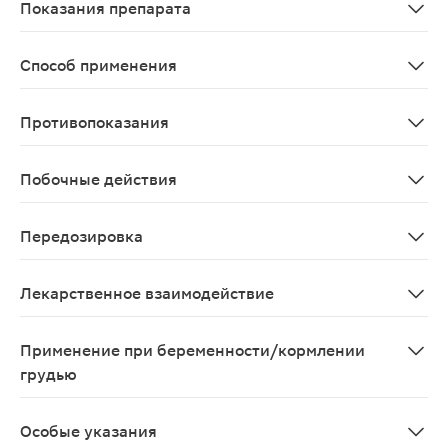
Показания препарата
В качестве терапии у пациентов с артериальной гипе
Способ применения
Внутрь по 1 разовой дозе 1 раз/сут, предпочтительн
Противопоказания
Повышенная чувствительность к активным вещества ко
Побочные действия
Наиболее частыми нежелательными реакциями, о которы
Передозировка
Информация о передозировке препарата отсутствует
Лекарственное взаимодействие
Данные клинических исследований пок
Применение при беременности/кормлении
грудью
Применение препарата Трнпликсам при беременности п
Особые указания