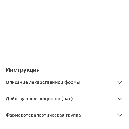
Инструкция
Описание лекарственной формы
Таблетки, покрытые пленочной оболочкой
Действующее вещество (лат)
Amlodipinum+Indapamidum+Perindoprilum
Фармакотерапевтическая группа
Гипотензивное комбинированное средство.