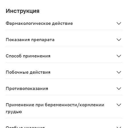
Инструкция
Фармакологическое действие
Хондроитин сульфат необходим для стимуляции процес
Показания препарата
В качестве биологически активной добавки к пище - 
Способ применения
Взрослым принмать по 1 таблетке в день во время еды.
Побочные действия
Возможны аллергические реакции.
Противопоказания
Индивидуальная непереносимость компонентов, берем
Применение при беременности/кормлении
грудью
Противопоказано применение при беременности и в п
Особые указания