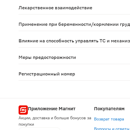
Возможны аллергические реакции. При появлении
Лекарственное взаимодействие
Снижает эффективность гомеопатических лекарс
Применение при беременности/кормлении гру
Применение препарата при беременности и в пе
Влияние на способность управлять ТС и механи
В период приема препарата следует соблюдать 
Меры предосторожности
При сохранении симптомов заболевания или ухудш
Регистрационный номер
ЛП-№(009117)-(РГ-RU)
Приложение Магнит
Покупателям
Акции, доставка и больше бонусов за
Возврат товара
покупки
Вопросы и ответы