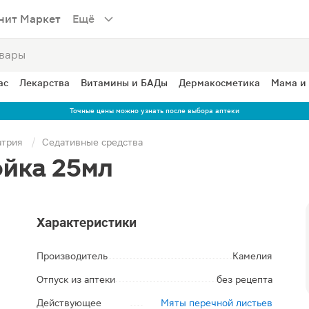
нит Маркет
Ещё
ас
Лекарства
Витамины и БАДы
Дермакосметика
Мама и
Точные цены можно узнать после выбора аптеки
атрия
Седативные средства
ойка 25мл
Характеристики
Производитель
Камелия
Отпуск из аптеки
без рецепта
Действующее
Мяты перечной листьев