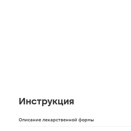
Инструкция
Описание лекарственной формы
Настойка,25 мл - флаконы - пачки картонные