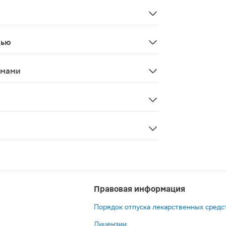
 побочных эффектов, неописанных в данной инструкции,
твенных средств.
дью
риод грудного вскармливания противопоказано.
змами
осторожность при вождении автотранспорта и занятий д
ении состояния на фоне применения препарата в течение
Правовая информация
Порядок отпуска лекарственных средс
Лицензии