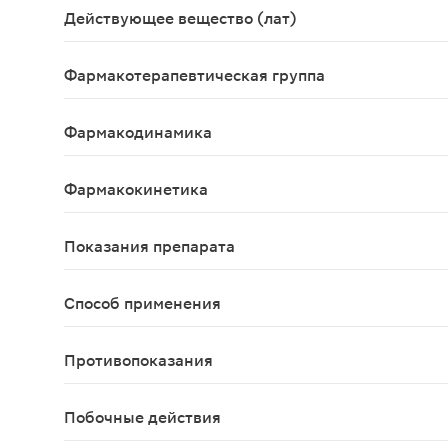
Действующее вещество (лат)
Tinctura foliorum Menthae piperitae
Фармакотерапевтическая группа
Спазмолитическое средство растительного прои
Фармакодинамика
Оказывает умеренное спазмолитическое действи
Фармакокинетика
Не изучено.
Показания препарата
Применяют в качестве симптоматического средст
Способ применения
Внутрь. Взрослым по 10-15 капель на прием (до и
Противопоказания
Наличие в анамнезе ангионевротического отека,
Побочные действия