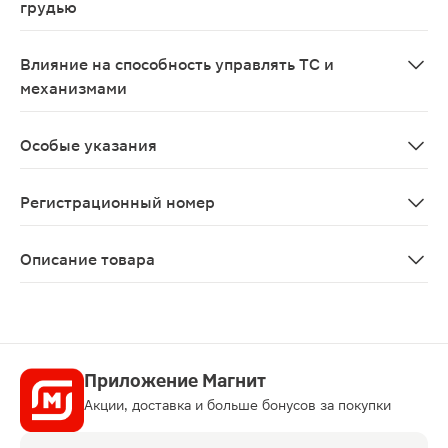
грудью
Розувастатин противопоказан при беременности и в п
Влияние на способность управлять ТС и
механизмами
Не проводилось исследований по изучению влияния ро
Особые указания
С осторожностью применять при наличии факторов рис
Регистрационный номер
ЛП-№(005138)-(РГ-RU)
Описание товара
Розувастатин таблетки 20мг 30шт действуют как лека
Приложение Магнит
Акции, доставка и больше бонусов за покупки