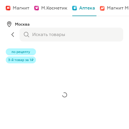
Магнит
М.Косметик
Аптека
Магнит М
Москва
по рецепту
3-й товар за 1 ₽