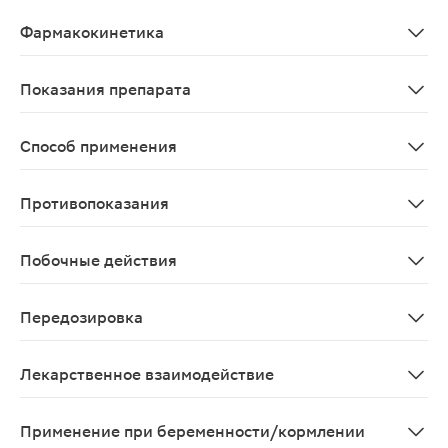
Розувастатин является селективным, конкурентным ин
Фармакокинетика
Абсорбция и распределение Максимальная концентраци
Показания препарата
Первичная гиперхолестеринемия по классификации Фре
Способ применения
Внутрь, не разжевывать и не разламывать, проглатыв
Противопоказания
Для препарата в суточной дозе 5 мг, 10 мг и 20 мг: 
Побочные действия
Со стороны нервной системы: часто - головная боль, 
Передозировка
Специфического лечения передозировки розувастатин
Лекарственное взаимодействие
Влияние применения других препаратов на розувастати
Применение при беременности/кормлении