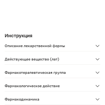
Инструкция
Описание лекарственной формы
Таблетки, покрытые пленочной оболочкой от светло-роз
Действующее вещество (лат)
Rosuvastatinum
Фармакотерапевтическая группа
Гиполипидемическое средство - ГМГ-КоА-редуктазы и
Фармакологическое действие
Гиполипидемическое.
Фармакодинамика