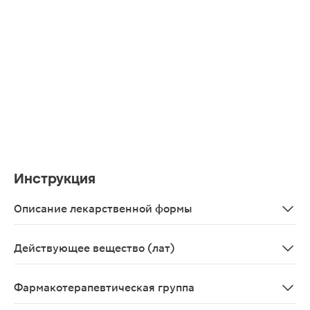
Инструкция
Описание лекарственной формы
Таблетки, покрытые пленочной оболочкой белого или 
Действующее вещество (лат)
Clarithromycinum
Фармакотерапевтическая группа
Антибиотик-макролид.