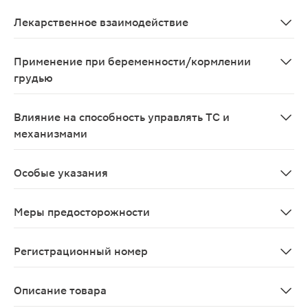
Симптомы. Прием большой дозы кларитромицина может 
Лекарственное взаимодействие
Кларитромицин угнетает активность изофермен
Применение при беременности/кормлении
грудью
Применение в I триместре беременности противопоказа
Влияние на способность управлять ТС и
механизмами
Данные относительно влияния кларитромицина на спос
Особые указания
С осторожностью следует применять кларитромицин у 
Меры предосторожности
С осторожностью следует применять кларитромицин у 
Регистрационный номер
ЛП-002775
Описание товара