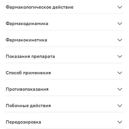
Фармакологическое действие
Кларитромицин является полусинтетическим антибиотик
Фармакодинамика
Полусинтетический антибиотик группы макролидов. Пода
Фармакокинетика
При приеме внутрь кларитромицин хорошо абсорбируетс
Показания препарата
Инфекционно-воспалительные заболевания, вызванные ч
Способ применения
Индивидуальный. При приеме внутрь для взрослых и дет
Противопоказания
Повышенная чувствительность к кларитромицину или д
Побочные действия
Со стороны пищеварительной системы: часто - диарея,
Передозировка