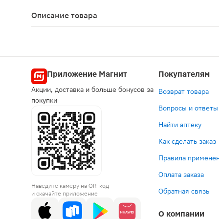
ЛСР-008886/09
Описание товара
Кларитромицин-Акрихин таблетки 500мг 14шт — а
Приложение Магнит
Покупателям
Акции, доставка и больше бонусов за
Возврат товара
покупки
Вопросы и ответы
Найти аптеку
Как сделать заказ
Правила применен
Оплата заказа
Наведите камеру на QR-код
Обратная связь
и скачайте приложение
О компании