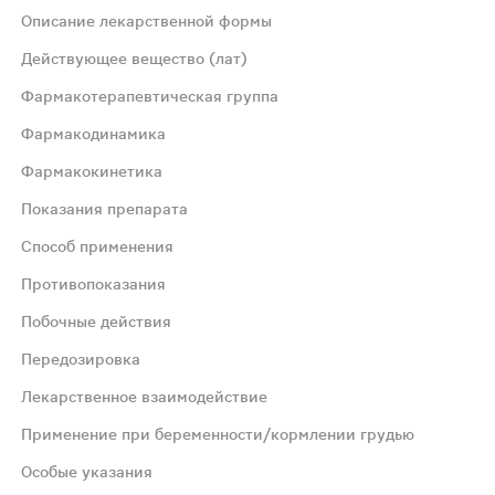
Описание лекарственной формы
оны. Цвет таблеток на изломе - белый.
Действующее вещество (лат)
Фармакотерапевтическая группа
Фармакодинамика
Фармакокинетика
Показания препарата
низмов (связывается с 50S субъединицей мембраны рибосом
Способ применения
Противопоказания
 доступность таблеток 250 мг - составляет приблизител
Побочные действия
Передозировка
елями: инфекции верхних отделов дыхательных путей и Л
Лекарственное взаимодействие
, частота приема 2 раза/сут. Для детей младше 12 лет с
Применение при беременности/кормлении грудью
Особые указания
па "пируэт"; гипокалиемия (риск удлинения интервала 