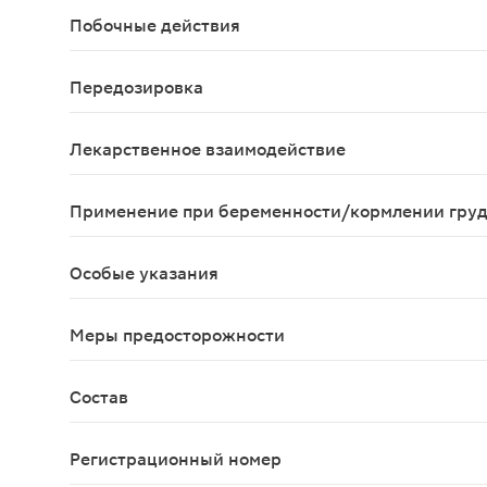
Побочные действия
Классификация побочных реакций по частоте раз
Передозировка
Симптомы: прием большой дозы кларитромицина м
Лекарственное взаимодействие
Применение следующих пре
Применение при беременности/кормлении гру
Безопасность применения кларитромицина у бере
Особые указания
Длительный прием антибиотиков может приводить
Меры предосторожности
Почечная недостаточность средней и тяжелой с
Состав
Одна таблетка, покрытая пленочной оболочкой, с
Регистрационный номер