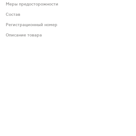
Меры предосторожности
Состав
о пациентов): очень часто (≥ 1/10), часто (≥1/100, ˂1
Регистрационный номер
-кишечного тракта. У одного пациента с биполярным рас
Описание товара
цином противопоказано в связи
еременности (особенно в I триместре) возможно только 
вствительных бактерий и грибов. При суперинфекции не
степени. Миастения gravis (возможно усиление симптом
500 мг. Вспомогательные вещества: целлюлоза микрокрист