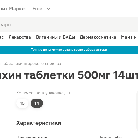
нит Маркет
Ещё
ас
Лекарства
Витамины и БАДы
Дермакосметика
Мама и
Точные цены можно узнать после выбора аптеки
нтибиотики широкого спектра
хин таблетки 500мг 14ш
Количество в упаковке, шт
10
14
Характеристики
Производитель
Micro Labs