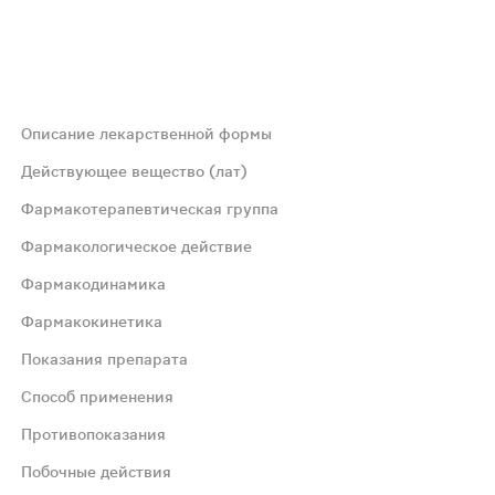
Описание лекарственной формы
Действующее вещество (лат)
Фармакотерапевтическая группа
Фармакологическое действие
Фармакодинамика
Фармакокинетика
вращающего фермента (АПФ)), индапамид (тиазидоподобны
Показания препарата
Способ применения
АПФ) - периндоприл и тиазидоподобный диуретик - индап
Противопоказания
Побочные действия
по сравнению с раздельным приемом этих препаратов. Ин