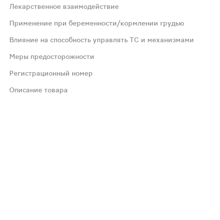
Лекарственное взаимодействие
Применение при беременности/кормлении грудью
Влияние на способность управлять ТС и механизмами
 жидкости. По возможности прием препарата следует нач
Меры предосторожности
Регистрационный номер
да или любым вспомогательным веществам препарата; - 
Описание товара
не приема индапамида. Риск развития гипокалиемии (соде
обратимое повышение концентрации лития в плазме кров
и ее наступлении на фоне приема препарата Ко-Перинева
твами, требующими повышенного внимания и быстроты п
тся одновременное примен