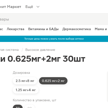
нит Маркет
Ещё
ас
Лекарства
Витамины и БАДы
Дермакосметика
Мама и
Точные цены можно узнать после выбора аптеки
тая система
Высокое давление
и 0.625мг+2мг 30шт
Дозировка
2.5 мг+8 мг
0.625 мг+2 мг
1.25 мг+4 мг
Количество в упаковке, шт