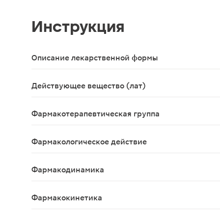
Инструкция
Описание лекарственной формы
Таблетки 0,625мг+2мг,10 шт. - упаковки ячейковы
Действующее вещество (лат)
Indapamidum+Perindoprilum
Фармакотерапевтическая группа
Гипотензивное средство комбинированное (диур
Фармакологическое действие
Ко-Дальнева — комбинированный препарат, содер
Фармакодинамика
Ко-Перинева® - комбинированный препарат, соде
Фармакокинетика
Комбинированное применение периндоприла и инд