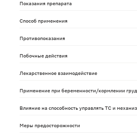
Показания препарата
Эссенциальная гипертензия.
Способ применения
Внутрь, 1 раз в сутки, предпочтительно в утре
Противопоказания
Повышенная чувствительность к действующим вещ
Побочные действия
Периндоприл оказывает ингибирующее действие на
Лекарственное взаимодействие
Препараты лития: при одновременном применении
Применение при беременности/кормлении гру
Прием препарата Ко-Перинева противопоказан пр
Влияние на способность управлять ТС и механи
Необходимо соблюдать осторожность при управл
Меры предосторожности
Ко-Перинева® Препар