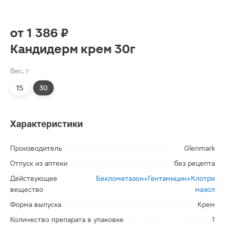
от
1 386 ₽
Кандидерм крем 30г
Вес, г
15
30
Характеристики
Производитель
Glenmark
Отпуск из аптеки
без рецепта
Действующее
Беклометазон+Гентамицин+Клотри
вещество
мазол
Форма выпуска
Крем
Количество препарата в упаковке
1