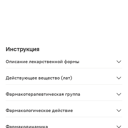
Инструкция
Описание лекарственной формы
Крем для наружного применения белого цвета, одноро
Действующее вещество (лат)
Beclomethasonum+Clotrimasolum+Gentamycinum
Фармакотерапевтическая группа
Глюкокортикостероид + антибиотик-аминогликазид + 
Фармакологическое действие
Клотримазол оказывает противогрибковое действие за 
Фармакодинамика