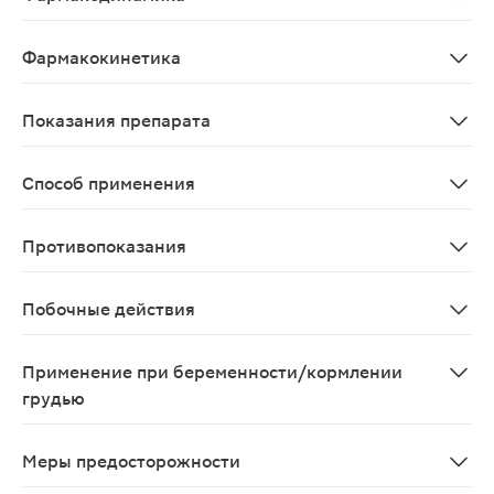
Противовоспалительное, противоаллергическое, антиба
Фармакокинетика
Исследования фармакокинетики препарата не провод
Показания препарата
Дерматозы, осложненные вторичной инфекцией; эпидер
Способ применения
Препарат применяют наружно. Крем наносят тонким сло
Противопоказания
Туберкулез кожи; кожные проявления сифилиса; ветрян
Побочные действия
Дерматологические реакции: чувство жжения, гипереми
Применение при беременности/кормлении
грудью
Противопоказан при беременностии в период лактаци
Меры предосторожности