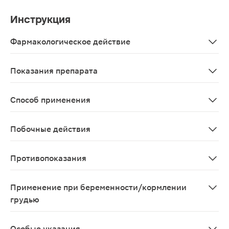
Инструкция
Фармакологическое действие
Витамины С, D, A, В6, B12, цинк, селен, медь, фолие
Показания препарата
В качестве биологически активной добавки к пище - ист
Способ применения
Взрослым принимать содержимое 1 флакона и 2 таблетк
Побочные действия
Возможны аллергические реакции
Противопоказания
Индивидуальная непереносимость компонентов, берем
Применение при беременности/кормлении
грудью
Противопоказано во время беременности и в период 
Особые указания