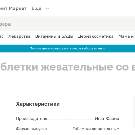
нит Маркет
Ещё
ас
Лекарства
Витамины и БАДы
Дермакосметика
Мама и
Точные цены можно узнать после выбора аптеки
аблетки жевательные со 
Характеристики
Производитель
Инат-Фарма
Форма выпуска
Таблетки жевательные