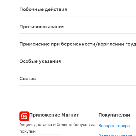
Взрослым по 3 таблетки 2 раза в день, разжевы
Побочные действия
Не выявлены.
Противопоказания
Индивидуальная непереносимость компонентов п
Применение при беременности/кормлении гру
Противопоказан при беременности и в период к
Особые указания
Перед применением рекомендуется проконсульти
Состав
Кальция карбонат, сорбитол (е420 подсластител
Приложение Магнит
Покупателям
Акции, доставка и больше бонусов за
Возврат товара
покупки