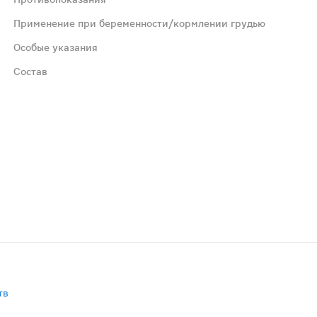
1 месяц. При необходимости прием можно повторить.
Применение при беременности/кормлении грудью
Особые указания
Состав
подсластители. Содержит источник фенилаланина.
лпирролидон (е1201 стабилизатор), изомальт (е953 подс
тв