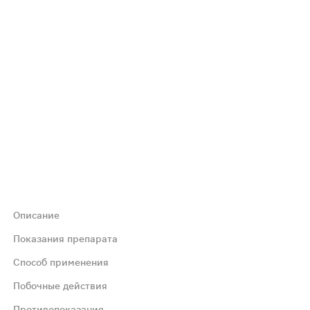
Описание
годаря чему биологически активную добавку можно приним
Показания препарата
Способ применения
Побочные действия
Противопоказания