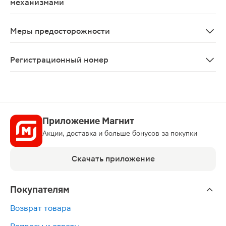
механизмами
Во время лечения препаратом Миртазапин Канон следу
Меры предосторожности
Коррекция режима дозирования и регулярный врачебны
Регистрационный номер
ЛП-№(004694)-(РГ-RU)
Приложение Магнит
Акции, доставка и больше бонусов за покупки
Скачать приложение
Покупателям
Возврат товара