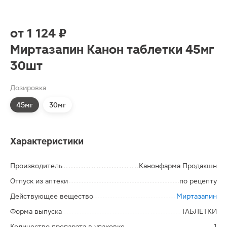
от
1 124 ₽
Миртазапин Канон таблетки 45мг
30шт
Дозировка
45мг
30мг
Характеристики
Производитель
Канонфарма Продакшн
Отпуск из аптеки
по рецепту
Действующее вещество
Миртазапин
Форма выпуска
ТАБЛЕТКИ
Количество препарата в упаковке
1