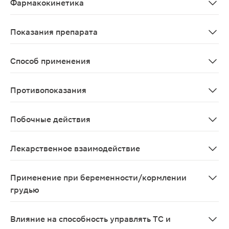
Фармакокинетика
Глибенкламид. При приеме внутрь абсорбция из ЖКТ с
Показания препарата
При приеме внутрь эффективная доза для взрослых сос
Способ применения
Таблетки следует принимать внутрь, не разжевывая, з
Противопоказания
Повышенная чувствительность к миртазапину или к др
Побочные действия
Со стороны ЦНС и периферической нервной системы: со
Лекарственное взаимодействие
Миртазапин интенсивно метаболизируется с участием 
Применение при беременности/кормлении
грудью
Разрешено, с осторожностью.
Влияние на способность управлять ТС и