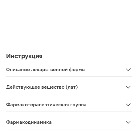
Инструкция
Описание лекарственной формы
Круглые, двояковыпуклые таблетки, покрытые пленочно
Действующее вещество (лат)
Mirtazapinum
Фармакотерапевтическая группа
Антидепрессант
Фармакодинамика
Миртазапин является антидепрессантом тетрацикличес