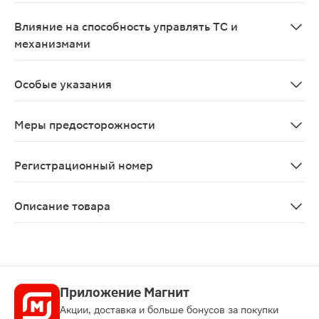
Беременность. Клинические данные о применении лека
Влияние на способность управлять ТС и
механизмами
Исследования влияния моксонидина на способность у
Особые указания
Во время лечения необходим регулярный контроль АД
Меры предосторожности
С осторожностью Атриовентрикулярная блокада 1 степе
Регистрационный номер
ЛП-№(001192)-(РГ-RU)
Описание товара
Моксонидин-Акрихин таблетки 0.4мг 30шт используются
Приложение Магнит
Акции, доставка и больше бонусов за покупки