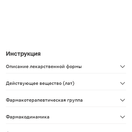
Инструкция
Описание лекарственной формы
Круглые двояковыпуклые таблетки, покрытые пленочной 
Действующее вещество (лат)
Moxonidinum
Фармакотерапевтическая группа
гипотензивное средство центрального действия
Фармакодинамика
Моксонидин является гипотензивным средством с цент