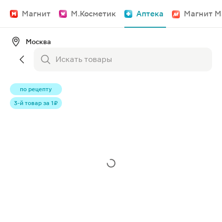
Магнит
М.Косметик
Аптека
Магнит М
Москва
по рецепту
3-й товар за 1 ₽