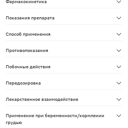
Фармакокинетика
Всасывание После приема внутрь моксонидин быстро и
Показания препарата
Артериальная гипертензия.
Способ применения
Внутрь, независимо от приема пищи. В большинстве сл
Противопоказания
— повышенная чувствительность к активному веществу 
Побочные действия
Наиболее частые побочные эффекты у пациентов, прини
Передозировка
Имеются сообщения о нескольких случаях передозиров
Лекарственное взаимодействие
Совместное применение моксонидина с другими гипоте
Применение при беременности/кормлении
грудью