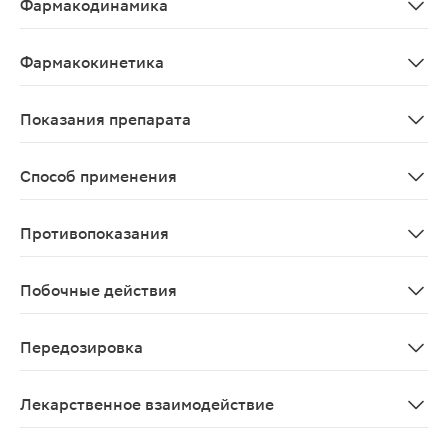
Фармакодинамика
Цитиколин, являясь предшественником ключевых ультр
Фармакокинетика
Всасывание Цитиколин хорошо абсорбируется при прие
Показания препарата
Острый период ишемического инсульта(инфаркт мозга
Способ применения
Нооцил® раствор для приема внутрь назначается перо
Противопоказания
Гиперчувствительность к компонентам препарата;паци
Побочные действия
Со стороны нервной системы: очень редко - головная 
Передозировка
С учетом низкой токсичности препарата случаи перед
Лекарственное взаимодействие
Цитиколин усиливает эффекты леводопы. Не следует 