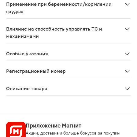
Применение при беременности/кормлении
грудью
Со стороны нервной системы: очень редко - головная 
Влияние на способность управлять ТС и
механизмами
В период лечения следует соблюдать осторожность пр
Особые указания
На холоде может образоваться незначительное количе
Регистрационный номер
ЛП-№(009777)-(РГ-RU)
Описание товара
Нооцил раствор для приема внутрь 100мг/мл 10мл явл
Приложение Магнит
Акции, доставка и больше бонусов за покупки