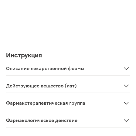
Инструкция
Описание лекарственной формы
Прозрачная, бесцветная жидкость с характерным запа
Действующее вещество (лат)
Citicolinum
Фармакотерапевтическая группа
Ноотропное средство.
Фармакологическое действие
Ноотропное.