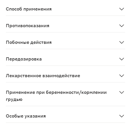
Заболевания дыхательных путей, сопровождающиеся об
Способ применения
Внутрь взрослым и детям старше 10 лет - по 8 мг 3-4 ра
Противопоказания
Повышенная чувствительность к бромгексину.
Побочные действия
Со стороны пищеварительной системы: диспептические
Передозировка
Симптомы: тошнота, рвота, диарея и другие диспепсич
Лекарственное взаимодействие
Бромгексин несовместим со щелочными растворами.
Применение при беременности/кормлении
грудью
Противопоказано применение в I триместре беременнос
Особые указания
При язвенной болезни желудка, а также при указания