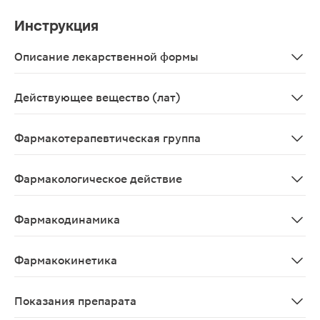
Инструкция
Описание лекарственной формы
Прозрачный, бесцветный или слегка желтоватый сироп 
Действующее вещество (лат)
Bromhexinum
Фармакотерапевтическая группа
Муколитическое средство
Фармакологическое действие
Муколитическое средство с отхаркивающим действием.
Фармакодинамика
Муколитическое (секретолитическое) средство, оказы
Фармакокинетика
Бромгексин быстро всасывается из ЖКТ и подвергается
Показания препарата