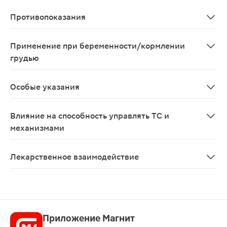
Возможно: аллергические реакции.
Противопоказания
Повышенная индивидуальная чувствительность к данно
Применение при беременности/кормлении
грудью
Противопоказано применение при беременности и в п
Особые указания
Не допускается попадания данного средства в глаза, н
Влияние на способность управлять ТС и
механизмами
Препарат не влияет на способность управлять транс
Лекарственное взаимодействие
Нет данных.
Приложение Магнит