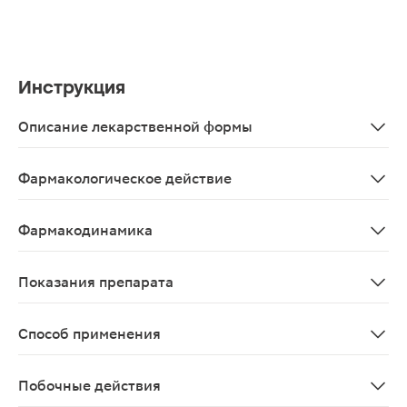
Инструкция
Описание лекарственной формы
Мазь желтого цвета слегка рыхлой структуры.
Фармакологическое действие
При нанесении мази на кожу сера взаимодействует с 
Фармакодинамика
При нанесении на кожу сера взаимодействует с орган
Показания препарата
Чесотка.
Способ применения
Наружно. Курс лечения продолжается 5 дней. В первый
Побочные действия