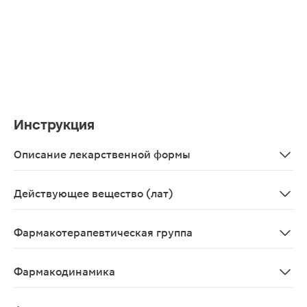
Инструкция
Описание лекарственной формы
Овальные, двояковыпуклые таблетки, покрытые пленочн
Действующее вещество (лат)
Memantinum
Фармакотерапевтическая группа
Деменции средство лечения.
Фармакодинамика
Появляется все больше доказательств того, что нару