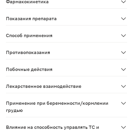
Фармакокинетика
После приема внутрь быстро и полностью абсорбируется
Показания препарата
Деменция средней и тяжелой степени при болезни Аль
Способ применения
Лечение должно проводиться под наблюдением врача, 
Противопоказания
Гиперчувствительность к любому из компонентов, вход
Побочные действия
Нежелательные явления, представленные ниже, распред
Лекарственное взаимодействие
При одновременном применении мемантин может умень
Применение при беременности/кормлении
грудью
Применение препарата при беременности не рекоменду
Влияние на способность управлять ТС и