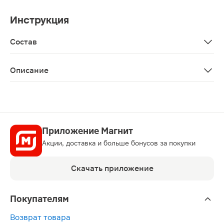
Инструкция
Состав
Аqua, silica, sorbitol, sodium lauryl sulfate, cellulose g
Описание
Зубная паста с экстрактами коры дуба, ягод можжеве
Приложение Магнит
Акции, доставка и больше бонусов за покупки
Скачать приложение
Покупателям
Возврат товара