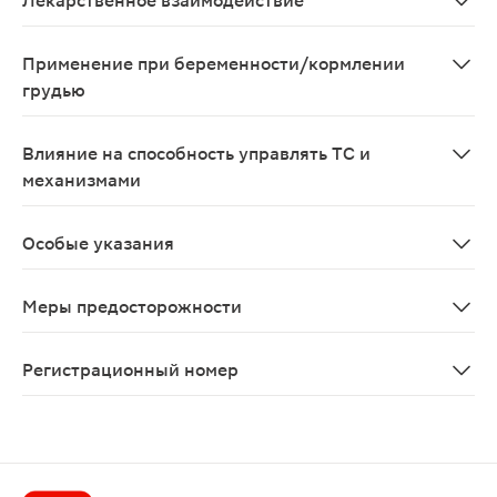
Лекарственное взаимодействие
Нейромексол® сочетается со всеми препаратами, испо
Применение при беременности/кормлении
грудью
Препарат противопоказан при беременности и в перио
Влияние на способность управлять ТС и
механизмами
В период приема препарата следует соблюдать осторо
Особые указания
В период приема препарата следует соблюдать осторо
Меры предосторожности
Применение в педиатрии Препарат не назначают детя
Регистрационный номер
ЛП-№(002661)-(РГ-RU)