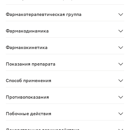
Aethylmethylhydroxypyridini succinas
Фармакотерапевтическая группа
Антиоксидантное средство.
Фармакодинамика
Антиоксидантное средство
Фармакокинетика
Быстро всасывается при приеме внутрь. Максимальная 
Показания препарата
Последствия острых нарушений мозгового кровообраще
Способ применения
Внутрь по 125-250 мг 3 раза в сутки; максимальная су
Противопоказания
повышенная индивидуальная чувствительность к препар
Побочные действия
Нежелательные явления сгруппированы в соответствии 