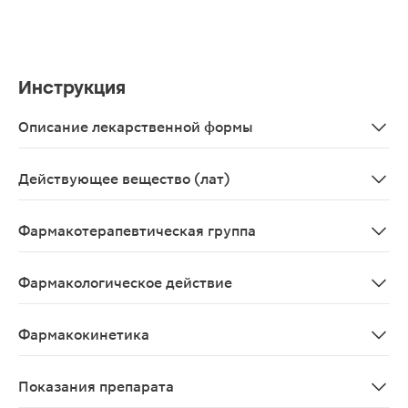
Инструкция
Описание лекарственной формы
Таблетки, покрытые пленочной оболочкой белого цвета,
Действующее вещество (лат)
Albendazolum
Фармакотерапевтическая группа
Антигельминтное и противопротозойное средство
Фармакологическое действие
Противогельминтное средство широкого спектра действ
Фармакокинетика
При приеме внутрь албендазол плохо абсорбируется из
Показания препарата