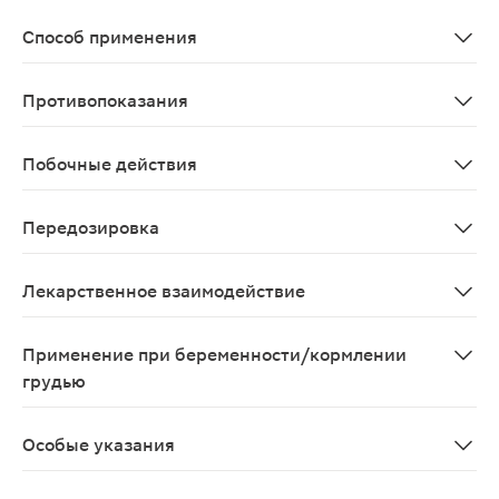
Нематодозы: аскаридоз, трихоцефалез, анкилостомидоз
Способ применения
Для приема внутрь. Разовая доза - 400 мг. Схема леч
Противопоказания
Патология сетчатки глаза, беременность, лактация (г
Побочные действия
Со стороны пищеварительной системы: абдоминальная 
Передозировка
При передозировке албендазола рекомендуются симп
Лекарственное взаимодействие
При одновременном применении с дексаметазоном, пр
Применение при беременности/кормлении
грудью
Албендазол противопоказан к применению при беремен
Особые указания
Необходимо прекращение терапии при развитии лейкоп