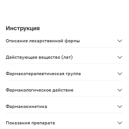
Инструкция
Описание лекарственной формы
Таблетки, покрытые пленочной оболочкой белого цвета,
Действующее вещество (лат)
Albendazolum
Фармакотерапевтическая группа
Антигельминтное и противопротозойное средство
Фармакологическое действие
Противогельминтное средство широкого спектра действ
Фармакокинетика
При приеме внутрь албендазол плохо абсорбируется из
Показания препарата