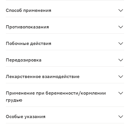
Нематодозы: аскаридоз, трихоцефалез, анкилостомидоз
Способ применения
Для приема внутрь. Разовая доза - 400 мг. Схема леч
Противопоказания
Патология сетчатки глаза, беременность, лактация (г
Побочные действия
Со стороны пищеварительной системы: абдоминальная 
Передозировка
При передозировке албендазола рекомендуются симп
Лекарственное взаимодействие
При одновременном применении с дексаметазоном, пр
Применение при беременности/кормлении
грудью
Албендазол противопоказан к применению при беремен
Особые указания
Необходимо прекращение терапии при развитии лейкоп