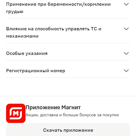
Применение при беременности/кормлении
грудью
Противопоказан при беременности и в период лактац
Влияние на способность управлять ТС и
механизмами
Не проводилось исследований по изучению влияния пр
Особые указания
Почечные эффекты У пациентов, получавших высокие д
Регистрационный номер
ЛП-№(005051)-(РГ-RU)
Приложение Магнит
Акции, доставка и больше бонусов за покупки
Скачать приложение