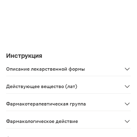
Инструкция
Описание лекарственной формы
Таблетки, покрытые пленочной оболочкой от светло-роз
Действующее вещество (лат)
Rosuvastatinum
Фармакотерапевтическая группа
Гиполипидемическое средство - ингибитор ГМГ-КоА-р
Фармакологическое действие
Гиполипидемическое средство из группы статинов, ин