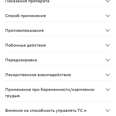
Показания препарата
Профилактика атеротромботических событий у пациен
Способ применения
Препарат принимают внутрь, независимо от приема пищ
Противопоказания
печеночная недостаточность тяжелой степени; активно
Побочные действия
Частота побочных реакций, приведенных ниже, определ
Передозировка
Симптомы: передозировка клопидогрелом может приве
Лекарственное взаимодействие
При одновременном применении варфарина с клопидогр
Применение при беременности/кормлении
грудью
Ввиду отсутствия данных не рекомендуется принимать
Влияние на способность управлять ТС и