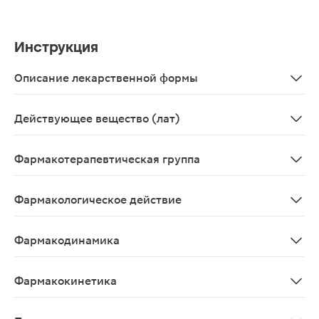
Инструкция
Описание лекарственной формы
Таблетки, покрытые пленочной оболочкой от розового 
Действующее вещество (лат)
Clopidogrelum
Фармакотерапевтическая группа
Антиагрегантное средство
Фармакологическое действие
Специфический и активный ингибитор агрегации тромб
Фармакодинамика
Клопидогрел специфический и активный ингибитор агр
Фармакокинетика
Всасывание и распределение Клопидогрел быстро всасы