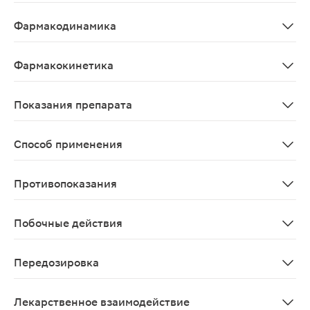
Антипсихотическое средство (нейролептик). Проявляе
Фармакодинамика
Кветиапин и его метаболит, норкветиапин, имеют сро
Фармакокинетика
После приема внутрь хорошо абсорбируется из ЖКТ. П
Показания препарата
Острые и хронические психозы (в т.ч. шизофрения).
Способ применения
При применении у взрослых начальная доза составляет
Противопоказания
Повышенная чувствительность к кветиапину.
Побочные действия
Со стороны ЦНС: головная боль, сонливость, головокр
Передозировка
Симптомы: в клинических испытаниях сообщалось о вы
Лекарственное взаимодействие