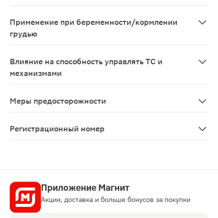
При одновременном применении с кетоконазолом, эри
Применение при беременности/кормлении
грудью
При беременности и в период лактации применение во
Влияние на способность управлять ТС и
механизмами
Вследствие воздействия на центральную нервную сист
Меры предосторожности
С осторожностью применяют у пациентов с сердечно-с
Регистрационный номер
ЛП-002688
Приложение Магнит
Акции, доставка и больше бонусов за покупки