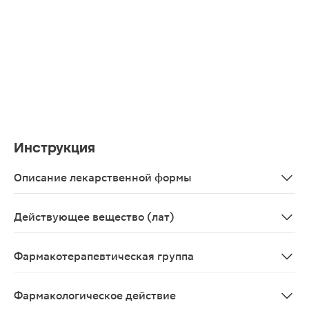
Инструкция
Описание лекарственной формы
Таблетки, покрытые пленочной оболочкой белого или по
Действующее вещество (лат)
Quetiapinum
Фармакотерапевтическая группа
Антипсихотическое (нейролептическое) средство
Фармакологическое действие