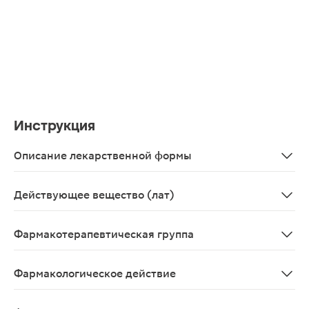
Инструкция
Описание лекарственной формы
Суппозитории ректальные от белого до светло-желтого 
Действующее вещество (лат)
Indomethacinum
Фармакотерапевтическая группа
Нестероидный противовоспалительный препарат
Фармакологическое действие
НПВС, производное индолуксусной кислоты. Оказывает