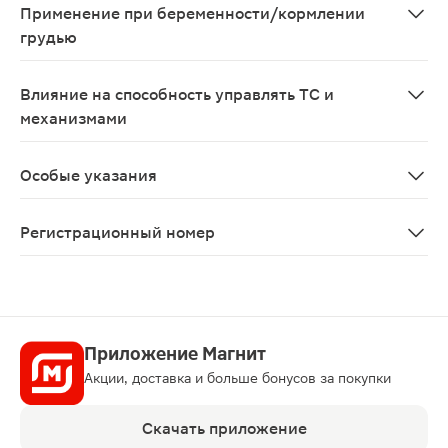
Применение при беременности/кормлении
грудью
Противопоказано применение при беременности и в п
Влияние на способность управлять ТС и
механизмами
В период лечения индометацином необходимо воздерж
Особые указания
Во время лечения необходим контроль картины перифе
Регистрационный номер
ЛП-006122
Приложение Магнит
Акции, доставка и больше бонусов за покупки
Скачать приложение