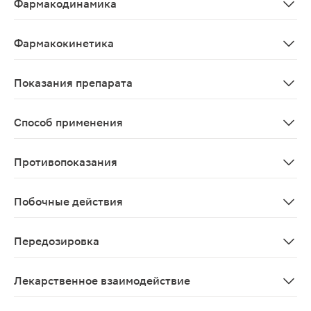
Фармакодинамика
Индометацин является производным индолуксусной кис
Фармакокинетика
Абсорбция — быстрая. Биодоступность при ректальном
Показания препарата
Острые и хронические боли при воспалительных и дег
Способ применения
Ректально. Назначают по 50-100 мг 1 раз/сут. Максима
Противопоказания
Повышенная чувствительность к индометацину; полное 
Побочные действия
Со стороны пищеварительной системы: НПВП-гастропати
Передозировка
Симптомы Тошнота, рвота, сильная головная боль, го
Лекарственное взаимодействие
Повышает концентрацию в плазме дигоксина, метотрек