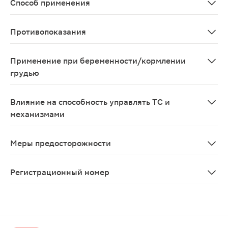
Способ применения
Препарат принимают внутрь в дозе 60-120 мг 1 раз/су
Противопоказания
Полное или неполное сочетание бронхиальной астмы, 
Применение при беременности/кормлении
грудью
Препарат противопоказан при беременности и в пери
Влияние на способность управлять ТС и
механизмами
В период лечения необходимо соблюдать осторожност
Меры предосторожности
С осторожностью применяют при указаниях в анамнезе
Регистрационный номер
ЛП-№(006854)-(РГ-RU)