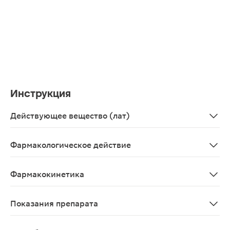
Инструкция
Действующее вещество (лат)
Etoricoxibum
Фармакологическое действие
НПВС. Селективный ингибитор ЦОГ-2, в терапевтическ
Фармакокинетика
После приема внутрь быстро абсорбируется из ЖКТ. Би
Показания препарата
Симптоматическая терапия остеоартроза, ревматоидно