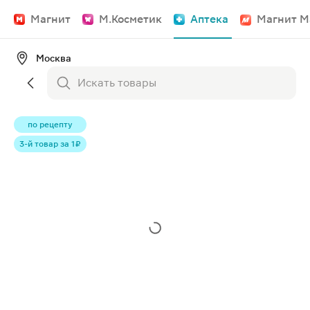
Магнит
М.Косметик
Аптека
Магнит М
Москва
по рецепту
3-й товар за 1 ₽