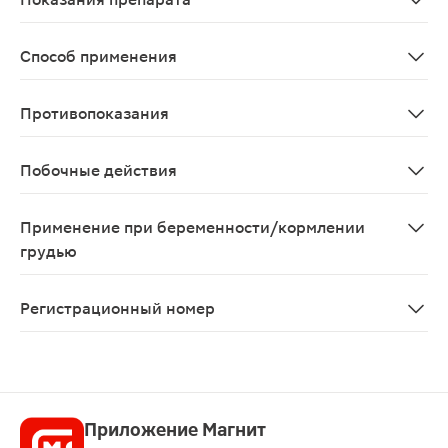
Первичная гиперхолестеринемия (гетерозиготная семе
Способ применения
Лечение проводят на фоне стандартной диеты для паци
Противопоказания
Заболевания печени в активной стадии, повышение акт
Побочные действия
Аторвастатин обычно хорошо переносится. Побочные ре
Применение при беременности/кормлении
грудью
Аторвастатин противопоказан к применению при берем
Регистрационный номер
ЛП-007187
Приложение Магнит