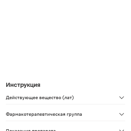
Инструкция
Действующее вещество (лат)
Atorvastatinum
Фармакотерапевтическая группа
Гиполипидемическое средство - ГМГ-КоА-редуктазы и
Показания препарата