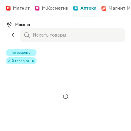
Магнит
М.Косметик
Аптека
Магнит М
Москва
по рецепту
3-й товар за 1 ₽