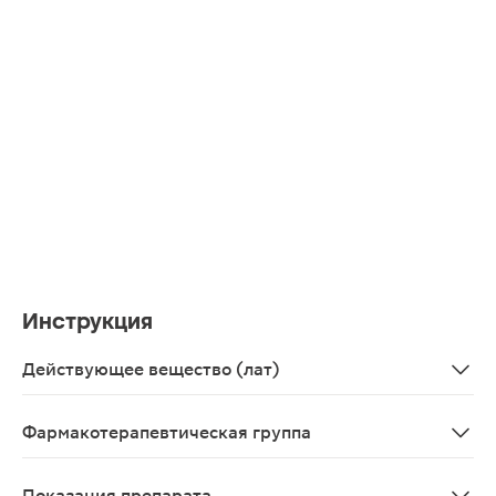
Инструкция
Действующее вещество (лат)
Atorvastatinum
Фармакотерапевтическая группа
Гиполипидемическое средство - ГМГ-КоА-редуктазы и
Показания препарата