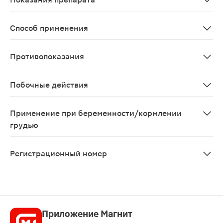
Первичная гиперхолестеринемия (гетерозиготная семе
Способ применения
Лечение проводят на фоне стандартной диеты для паци
Противопоказания
Заболевания печени в активной стадии, повышение акт
Побочные действия
Аторвастатин обычно хорошо переносится. Побочные ре
Применение при беременности/кормлении
грудью
Аторвастатин противопоказан к применению при берем
Регистрационный номер
ЛП-007187
Приложение Магнит