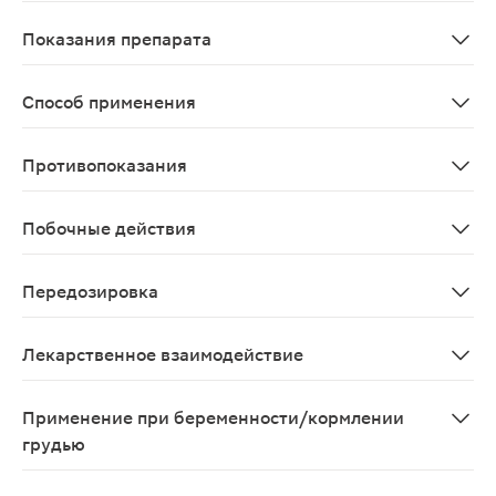
После приема внутрь тадалафил быстро всасывается. C
Показания препарата
Нарушения эрекции.
Способ применения
Для приема внутрь. Применение тадалафила по показа
Противопоказания
Одновременный прием препаратов, содержащих любые 
Побочные действия
Наиболее часто: головная боль, диспепсия. Возможно: б
Передозировка
При однократном назначении здоровым добровольцам т
Лекарственное взаимодействие
Тадалафил в основном метаболизируется с участием ф
Применение при беременности/кормлении
грудью
Препарат у женщин не применяется.