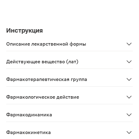
Инструкция
Описание лекарственной формы
Таблетки, покрытые пленочной оболочкой от светло-же
Действующее вещество (лат)
Tadalafilum
Фармакотерапевтическая группа
Эректильной дисфункции средство лечения - ФДЭ5 ин
Фармакологическое действие
Улучшающее эректильную функцию, ингибирующее Ф
Фармакодинамика
Тадалафил является обратимым селективным ингибитор
Фармакокинетика