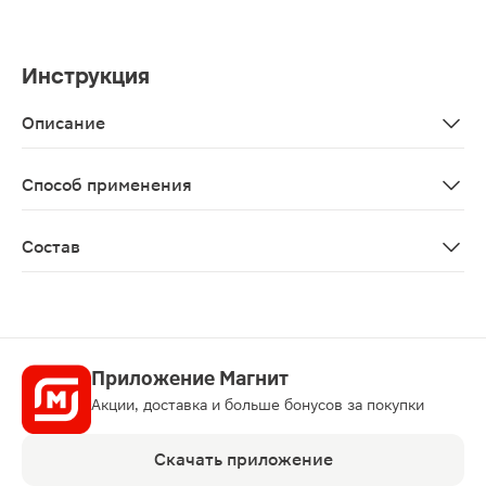
Инструкция
Описание
Гипоаллергенные хлопковые кинезио тейпы усиленной 
Способ применения
Отрежьте ленту необходимой длины и придайте ей фо
Состав
100% хлопок, гипоаллергенный клей на акриловой осн
Приложение Магнит
Акции, доставка и больше бонусов за покупки
Скачать приложение