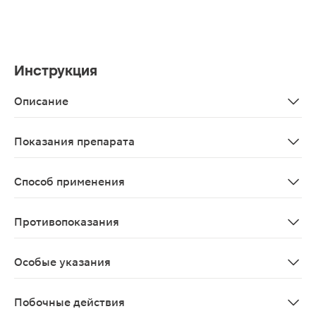
Инструкция
Описание
Леденцы с шалфеем и липой уменьшают першение и раз
Показания препарата
В качестве биологически активной добавки к пище - 
Способ применения
Взрослым по 5 леденцов в течение дня непосредствен
Противопоказания
Индивидуальная непереносимость компонентов, береме
Особые указания
Биологически активная добавка к пище. Не является
Побочные действия