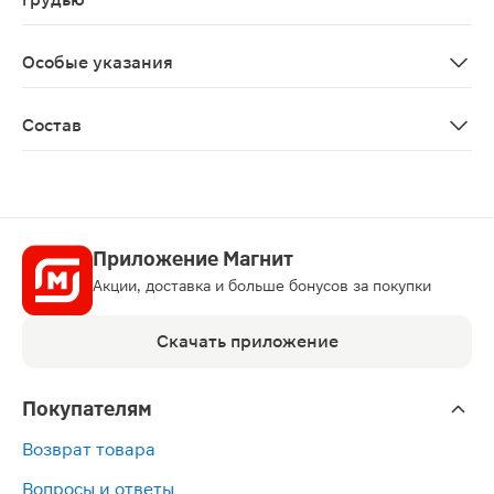
Перед применением необходимо проконсультироватьс
Особые указания
Биологически активная добавка к пище. Не является 
Состав
Антислеживающий агент целлюлоза, калий (калия цит
Приложение Магнит
Акции, доставка и больше бонусов за покупки
Скачать приложение
Покупателям
Возврат товара
Вопросы и ответы