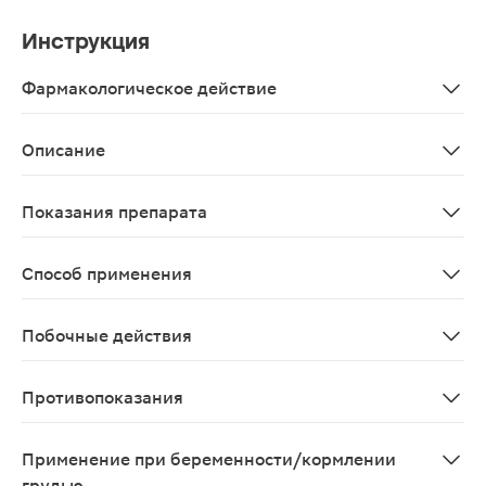
Инструкция
Фармакологическое действие
Калий и Магний насыщают сердце и сосуды, поддержи
Описание
Биологически активная добавка с калием и магнием, 
Показания препарата
В качестве биологически активной добавки к пище - д
Способ применения
Взрослым по 2 таблетки 2 раза в день. Продолжительно
Побочные действия
Возможны аллергические реакции
Противопоказания
Индивидуальная непереносимость компонентов, берем
Применение при беременности/кормлении
грудью