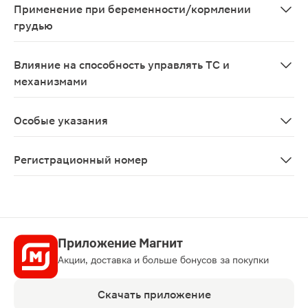
Применение при беременности/кормлении
грудью
Ввиду отсутствия данных не рекомендуется принимать
Влияние на способность управлять ТС и
механизмами
Клопидогрел не оказывает существенного влияния на 
Особые указания
При лечении клопидогрелом, особенно в течение перв
Регистрационный номер
ЛП-№(001035)-(РГ-RU)
Приложение Магнит
Акции, доставка и больше бонусов за покупки
Скачать приложение