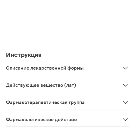
Инструкция
Описание лекарственной формы
Круглые двояковыпуклые таблетки, покрытые пленочной
Действующее вещество (лат)
Clopidogrelum
Фармакотерапевтическая группа
Антиагрегантное средство
Фармакологическое действие
Антиагрегационное.