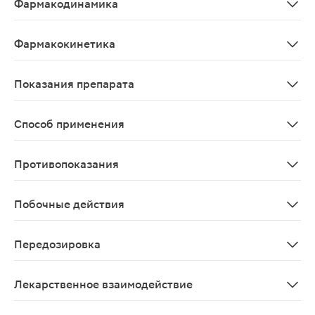
Фармакодинамика
Специфический и активный ингибитор агрегации тромб
Фармакокинетика
Всасывание и распределение Клопидогрел быстро всасы
Показания препарата
Вторичная профилактика атеротромботических осложне
Способ применения
Принимают внутрь. Дозу и схему применения устанавл
Противопоказания
Повышенная чувствительность к клопидогрелу или люб
Побочные действия
Частота побочных реакций, приведенных ниже, определ
Передозировка
Симптомы: передозировка клопидогрелом может приве
Лекарственное взаимодействие
Лекарственные средства, применение которых связано