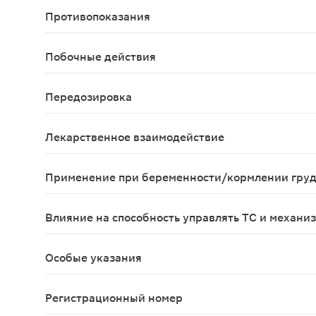
Противопоказания
повышенная чувствительность к диметиндену и д
Побочные действия
Классификация частоты возникновения побочных р
Передозировка
Симптомы: при случайном проглатывании большог
Лекарственное взаимодействие
Исследований взаимодействия препарата Фенисм
Применение при беременности/кормлении гру
Беременность Нет достаточных клинических дан
Влияние на способность управлять ТС и механи
Не влияет
Особые указания
При выраженном зуде или при поражении обширны
Регистрационный номер