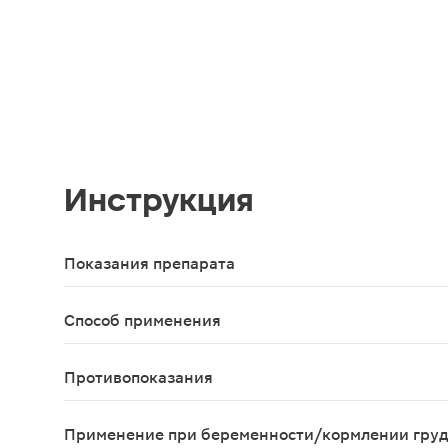
Инструкция
Показания препарата
В качестве биологически активной добавки к пи
Способ применения
Взрослым и детям старше 14 лет по 1 капсуле 1 
Противопоказания
Индивидуальная непереносимость компонентов, 
Применение при беременности/кормлении гру