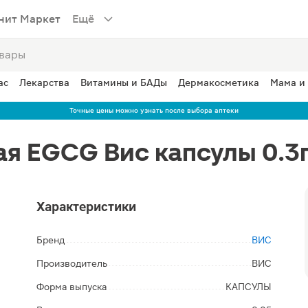
нит Маркет
Ещё
ас
Лекарства
Витамины и БАДы
Дермакосметика
Мама и
Точные цены можно узнать после выбора аптеки
ая EGCG Вис капсулы 0.3
Характеристики
Бренд
ВИС
Производитель
ВИС
Форма выпуска
КАПСУЛЫ