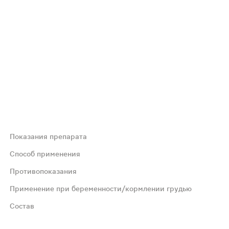
Показания препарата
 эпигаллокатехина галлат (EGCG).Стандартизированный э
Способ применения
Противопоказания
ней. Возможны повторные приёмы в течение года.
Применение при беременности/кормлении грудью
Состав
омендуется проконсультироваться с врачом. Не являетс