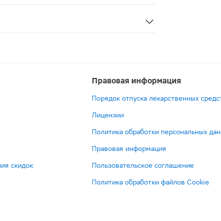
и в период лактации.
тин или гидроксипропилметилцеллюлоза (Е464) без добавл
Правовая информация
Порядок отпуска лекарственных средс
Лицензии
Политика обработки персональных да
Правовая информация
ия скидок
Пользовательское соглашение
Политика обработки файлов Cookie