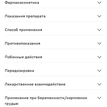
Фармакокинетика
После приема внутрь эзомепразол быстро абсорбирует
Показания препарата
Гастроэзофагеальная рефлюксная болезнь: эрозивный 
Способ применения
Перорально, режим дозирования и продолжительность 
Противопоказания
Повышенная чувствительность к эзомепромазолу; детск
Побочные действия
Со стороны кожи и подкожных тканей: нечасто - дерма
Передозировка
Конкретные рекомендации по лечению передозировки э
Лекарственное взаимодействие
Полагают, что при одновременном применении возмож
Применение при беременности/кормлении
грудью