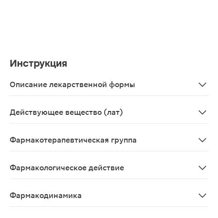
Инструкция
Описание лекарственной формы
Таблетки кишечнорастворимые, покрытые оболочкой от 
Действующее вещество (лат)
Esomeprazolum
Фармакотерапевтическая группа
Желез желудка секрецию понижающее средство - прот
Фармакологическое действие
Ингибитор H+-K+-АТФазы, правовращающий изомер омеп
Фармакодинамика
После абсорбции эзомепразол накапливается в кислой 