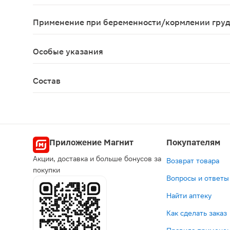
От приема таблеток стоит отказаться в следующи
Применение при беременности/кормлении гру
Использование янтарной кислоты во время берем
Особые указания
При длительном использовании, если соблюдать 
Состав
Кислота янтарная - 100 мг; сахар, крахмал карто
Приложение Магнит
Покупателям
Акции, доставка и больше бонусов за
Возврат товара
покупки
Вопросы и ответы
Найти аптеку
Как сделать заказ