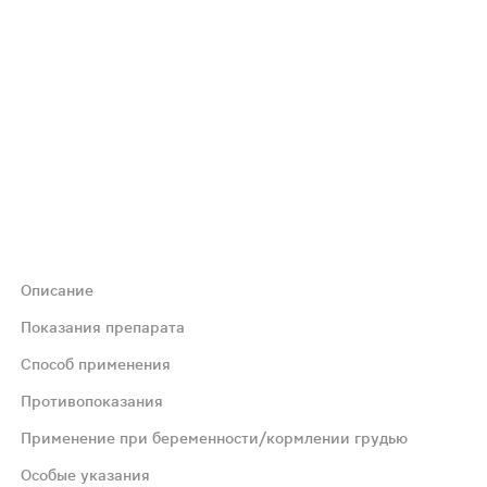
Описание
 повышения жизненного тонуса. Биодобавка помогает ор
Показания препарата
Способ применения
, активизирует иммунитет, повышает работоспособность,
Противопоказания
Применение при беременности/кормлении грудью
. В день взрослому человеку можно принять не более 3-х
Особые указания