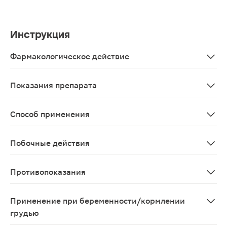
Инструкция
Фармакологическое действие
Витамин С защищает иммунные клетки, оказывая антио
Показания препарата
В качестве дополнительного источника витаминов А, В2, 
Способ применения
Взрослым, в том числе беременным и кормящим женщина
Побочные действия
Возможны аллергические реакции
Противопоказания
Индивидуальная непереносимость компонентов продук
Применение при беременности/кормлении
грудью