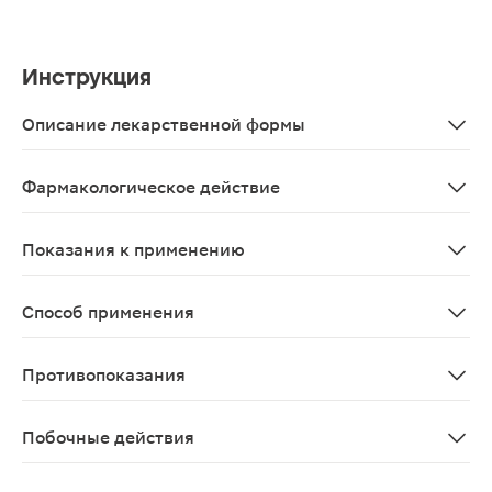
Инструкция
Описание лекарственной формы
Капсулы массой 0.548г 30шт в упаковке
Фармакологическое действие
Противоанемическое – восполняет дефицит железа, сп
Показания к применению
В качестве биологически активной добавки к пище - д
Способ применения
Взрослым по 1 (одной) капсуле 1 раз в день во время
Противопоказания
Индивидуальная непереносимость компонентов, берем
Побочные действия
Возможны аллергические реакции