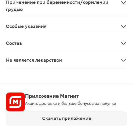
Применение при беременности/кормлении
грудью
Противопоказано во время беременности и в период 
Особые указания
Биологически активная добавка к пище. Не является 
Состав
Ортофосфат железa 20%, лецитин подсолнечника в фор
Не является лекарством
Нет
Приложение Магнит
Акции, доставка и больше бонусов за покупки
Скачать приложение