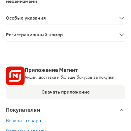
механизмами
С осторожностью применяют у пациентов, деятельност
Особые указания
С осторожностью применяют при псориазе и при указа
Регистрационный номер
ЛП-№(001271)-(РГ-RU)
Приложение Магнит
Акции, доставка и больше бонусов за покупки
Скачать приложение
Покупателям
Возврат товара