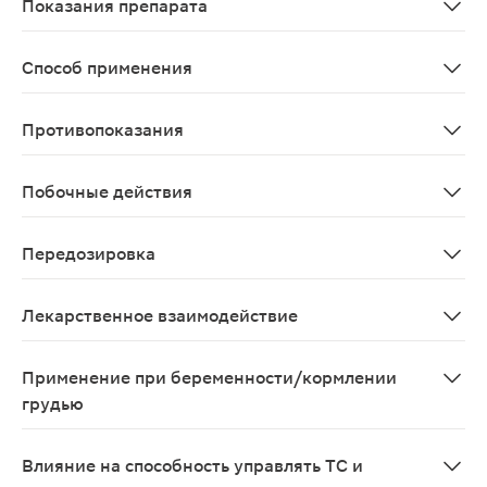
Показания препарата
Артериальная гипертензия, профилактика приступов с
Способ применения
Индивидуальный. Для приема внутрь суточная доза соста
Противопоказания
Острая сердечная недостаточность, хроническая серд
Побочные действия
Со стороны нервной системы: слабость, утомляемость
Передозировка
Симптомы: брадикардия, аритмия, гипотензия, сердеч
Лекарственное взаимодействие
При одновременном применении антацидных и противо
Применение при беременности/кормлении
грудью
Применение при беременности и в период лактации не
Влияние на способность управлять ТС и