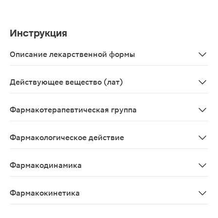
Инструкция
Описание лекарственной формы
Таблетки, покрытые пленочной оболочкой белого или по
Действующее вещество (лат)
Bisoprololum
Фармакотерапевтическая группа
Бета1-адреноблокатор селективный
Фармакологическое действие
Антиангинальное, антиаритмическое, гипотензивное.
Фармакодинамика
Селективный бета1-адреноблокатор без внутренней си
Фармакокинетика
Абсорбция - 80-90%, прием пищи не влияет на абсорбц